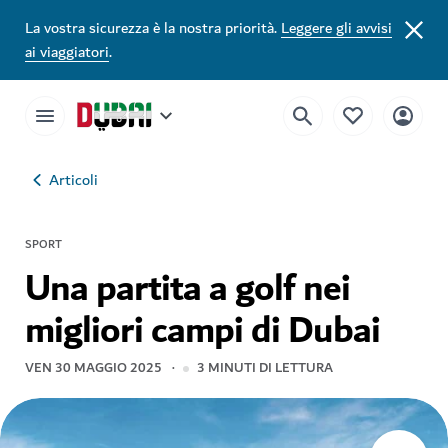
La vostra sicurezza è la nostra priorità.
Leggere gli avvisi
ai viaggiatori
.
Articoli
SPORT
Una partita a golf nei
migliori campi di Dubai
VEN 30 MAGGIO 2025
3
MINUTI DI LETTURA