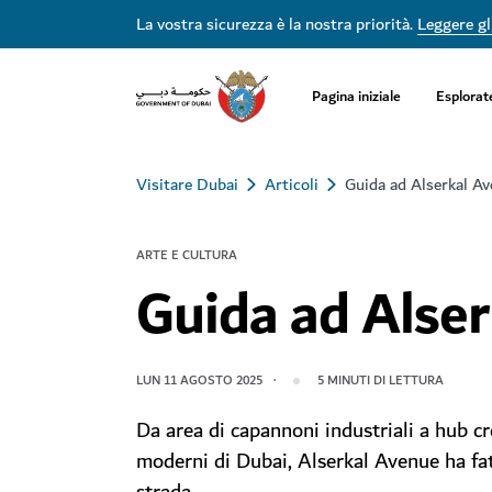
La vostra sicurezza è la nostra priorità.
Leggere gli
Pagina iniziale
Esplorat
Visitare Dubai
Articoli
Guida ad Alserkal A
ARTE E CULTURA
Guida ad Alse
LUN 11 AGOSTO 2025
5
MINUTI DI LETTURA
Da area di capannoni industriali a hub cre
moderni di Dubai, Alserkal Avenue ha fa