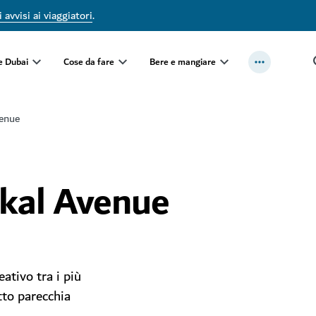
 avvisi ai viaggiatori
.
e Dubai
Cose da fare
Bere e mangiare
venue
rkal Avenue
ativo tra i più
tto parecchia