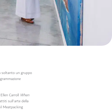
ra soltanto un gruppo
programmazione
Ellen Carroll
When
titi sull'arte della
 il Meatpacking