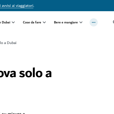
 avvisi ai viaggiatori
.
e Dubai
Cose da fare
Bere e mangiare
lo a Dubai
ova solo a