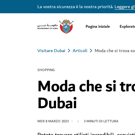
La vostra sicurezza è la nostra priorità.
Leggere gli
Pagina iniziale
Esplorat
Visitare Dubai
Articoli
Moda che si trova so
SHOPPING
Moda che si tr
Dubai
MER 8 MARZO 2023
3
MINUTI DI LETTURA