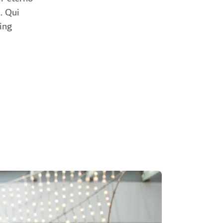
i. Qui
cing