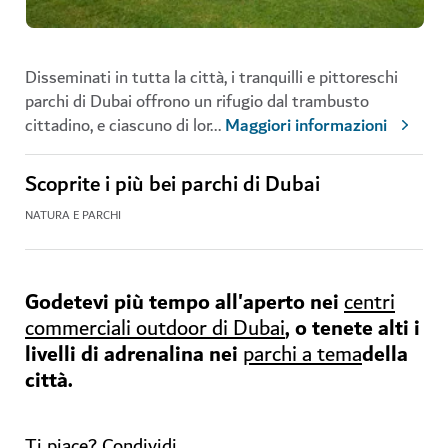
Disseminati in tutta la città, i tranquilli e pittoreschi
parchi di Dubai offrono un rifugio dal trambusto
cittadino, e ciascuno di lor
...
Maggiori informazioni
Scoprite i più bei parchi di Dubai
NATURA E PARCHI
Godetevi più tempo all'aperto nei
centri
, o tenete alti i
commerciali outdoor di Dubai
livelli di adrenalina nei
della
parchi a tema
città.
Ti piace? Condividi