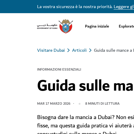
La vostra sicurezza è la nostra priorità.
Leggere gli
Pagina iniziale
Esplorat
Visitare Dubai
Articoli
Guida sulle mance a
INFORMAZIONI ESSENZIALI
Guida sulle ma
MAR 17 MARZO 2026
8
MINUTI DI LETTURA
Bisogna dare la mancia a Dubai? Non es
fisse, ma questa guida pratica vi aiuterà 