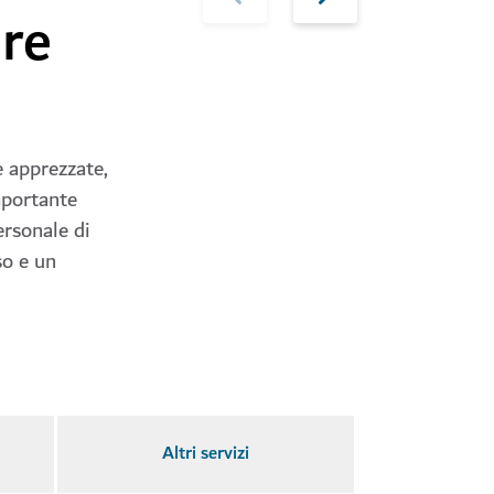
re
 apprezzate,
mportante
ersonale di
so e un
Altri servizi