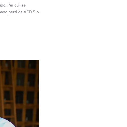
po. Per cui, se
i mano pezzi da AED 5 o