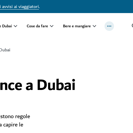
 avvisi ai viaggiatori
.
e Dubai
Cose da fare
Bere e mangiare
 Dubai
nce a Dubai
istono regole
a capire le