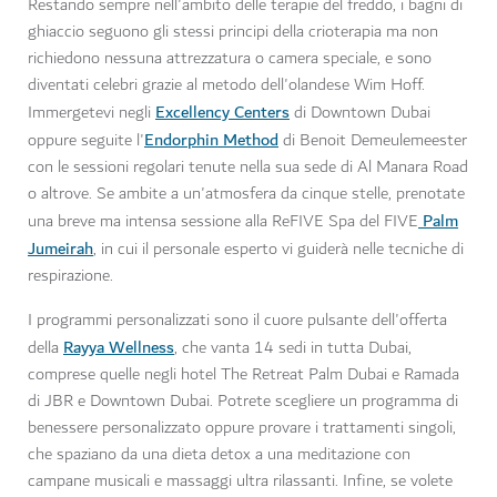
Restando sempre nell'ambito delle terapie del freddo, i bagni di
ghiaccio seguono gli stessi principi della crioterapia ma non
richiedono nessuna attrezzatura o camera speciale, e sono
diventati celebri grazie al metodo dell'olandese Wim Hoff.
Excellency Centers
Immergetevi negli
di Downtown Dubai
Endorphin Method
oppure seguite l'
di Benoit Demeulemeester
con le sessioni regolari tenute nella sua sede di Al Manara Road
o altrove. Se ambite a un'atmosfera da cinque stelle, prenotate
Palm
una breve ma intensa sessione alla ReFIVE Spa del FIVE
Jumeirah
, in cui il personale esperto vi guiderà nelle tecniche di
respirazione.
I programmi personalizzati sono il cuore pulsante dell'offerta
Rayya Wellness
della
, che vanta 14 sedi in tutta Dubai,
comprese quelle negli hotel The Retreat Palm Dubai e Ramada
di JBR e Downtown Dubai. Potrete scegliere un programma di
benessere personalizzato oppure provare i trattamenti singoli,
che spaziano da una dieta detox a una meditazione con
campane musicali e massaggi ultra rilassanti. Infine, se volete