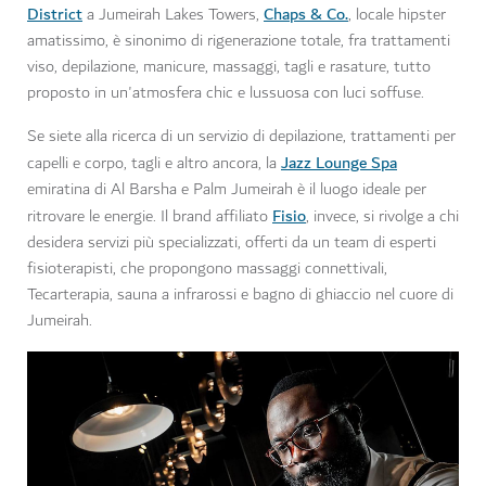
District
Chaps & Co.
a Jumeirah Lakes Towers,
, locale hipster
amatissimo, è sinonimo di rigenerazione totale, fra trattamenti
viso, depilazione, manicure, massaggi, tagli e rasature, tutto
proposto in un'atmosfera chic e lussuosa con luci soffuse.
Se siete alla ricerca di un servizio di depilazione, trattamenti per
Jazz Lounge Spa
capelli e corpo, tagli e altro ancora, la
emiratina di Al Barsha e Palm Jumeirah è il luogo ideale per
Fisio
ritrovare le energie. Il brand affiliato
, invece, si rivolge a chi
desidera servizi più specializzati, offerti da un team di esperti
fisioterapisti, che propongono massaggi connettivali,
Tecarterapia, sauna a infrarossi e bagno di ghiaccio nel cuore di
Jumeirah.