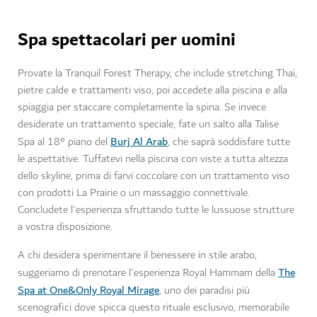
Spa spettacolari per uomini
Provate la Tranquil Forest Therapy, che include stretching Thai,
pietre calde e trattamenti viso, poi accedete alla piscina e alla
spiaggia per staccare completamente la spina. Se invece
desiderate un trattamento speciale, fate un salto alla Talise
Burj Al Arab
Spa al 18° piano del
, che saprà soddisfare tutte
le aspettative. Tuffatevi nella piscina con viste a tutta altezza
dello skyline, prima di farvi coccolare con un trattamento viso
con prodotti La Prairie o un massaggio connettivale.
Concludete l'esperienza sfruttando tutte le lussuose strutture
a vostra disposizione.
A chi desidera sperimentare il benessere in stile arabo,
The
suggeriamo di prenotare l'esperienza Royal Hammam della
Spa at One&Only Royal Mirage
, uno dei paradisi più
scenografici dove spicca questo rituale esclusivo, memorabile