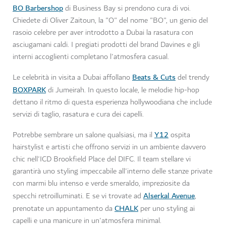
BO Barbershop
di Business Bay si prendono cura di voi.
Chiedete di Oliver Zaitoun, la "O" del nome "BO", un genio del
rasoio celebre per aver introdotto a Dubai la rasatura con
asciugamani caldi. I pregiati prodotti del brand Davines e gli
interni accoglienti completano l'atmosfera casual.
Beats & Cuts
Le celebrità in visita a Dubai affollano
del trendy
BOXPARK
di Jumeirah. In questo locale, le melodie hip-hop
dettano il ritmo di questa esperienza hollywoodiana che include
servizi di taglio, rasatura e cura dei capelli.
Y12
Potrebbe sembrare un salone qualsiasi, ma il
ospita
hairstylist e artisti che offrono servizi in un ambiente davvero
chic nell'ICD Brookfield Place del DIFC. Il team stellare vi
garantirà uno styling impeccabile all'interno delle stanze private
con marmi blu intenso e verde smeraldo, impreziosite da
Alserkal Avenue
specchi retroilluminati. E se vi trovate ad
,
CHALK
prenotate un appuntamento da
per uno styling ai
capelli e una manicure in un'atmosfera minimal.