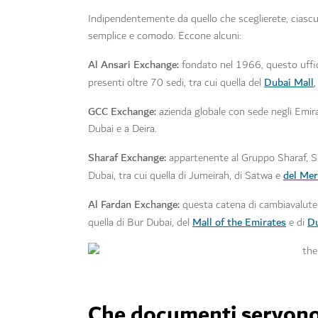
Indipendentemente da quello che sceglierete, ciascun
semplice e comodo. Eccone alcuni:
Al Ansari Exchange:
fondato nel 1966, questo uffici
Dubai Mall
presenti oltre 70 sedi, tra cui quella del
,
GCC Exchange:
azienda globale con sede negli Emirati
Dubai e a Deira.
Sharaf Exchange:
appartenente al Gruppo Sharaf, Sh
del Mer
Dubai, tra cui quella di Jumeirah, di Satwa e
Al Fardan Exchange:
questa catena di cambiavalute 
Mall of the Emirates
Du
quella di Bur Dubai, del
e di
Che documenti servono