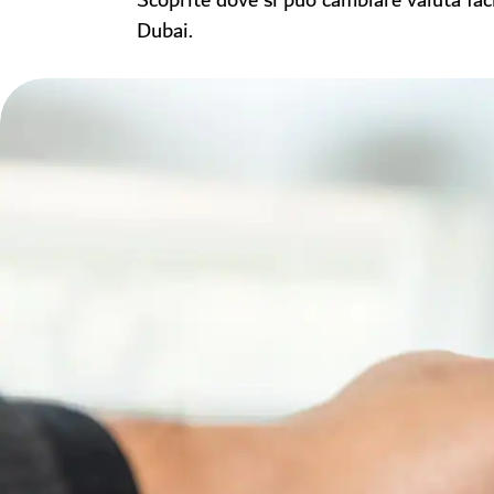
Scoprite dove si può cambiare valuta fac
Dubai.