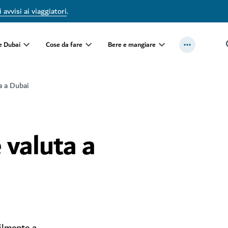
 avvisi ai viaggiatori
.
e Dubai
Cose da fare
Bere e mangiare
a a Dubai
 valuta a