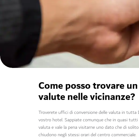
Come posso trovare un u
valute nelle vicinanze?
Troverete uffici di conversione delle valuta in tutt
vostro hotel. Sappiate comunque che in quasi tutti
valuta e vale la pena visitarne uno dato che di solito
chiudono negli stessi orari del centro commerciale.