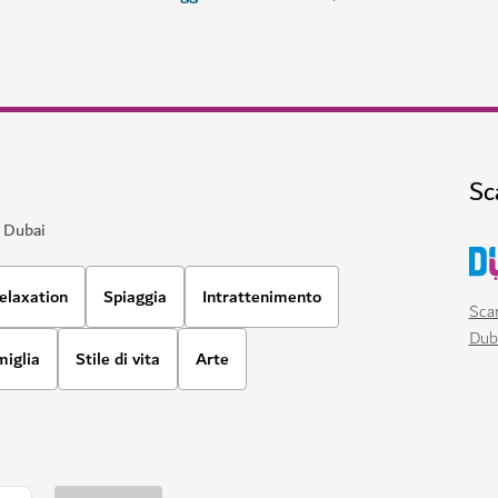
Sc
a Dubai
elaxation
Spiaggia
Intrattenimento
Scar
Dub
miglia
Stile di vita
Arte