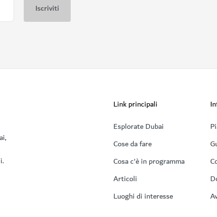
Link principali
In
Esplorate Dubai
Pi
ai,
Cose da fare
Gu
i.
Cosa c'è in programma
Co
Articoli
D
Luoghi di interesse
Av