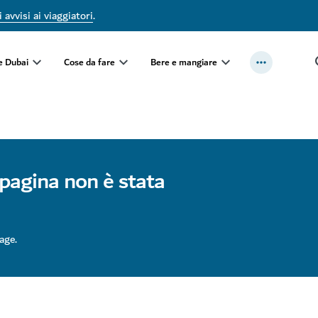
 avvisi ai viaggiatori
.
e Dubai
Cose da fare
Bere e mangiare
 pagina non è stata
age.