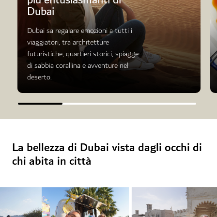
più entusiasmanti di
Dubai
Dubai sa regalare emozioni a tutti i
viaggiatori, tra architetture
futuristiche, quartieri storici, spiagge
di sabbia corallina e avventure nel
deserto.
La bellezza di Dubai vista dagli occhi di
chi abita in città