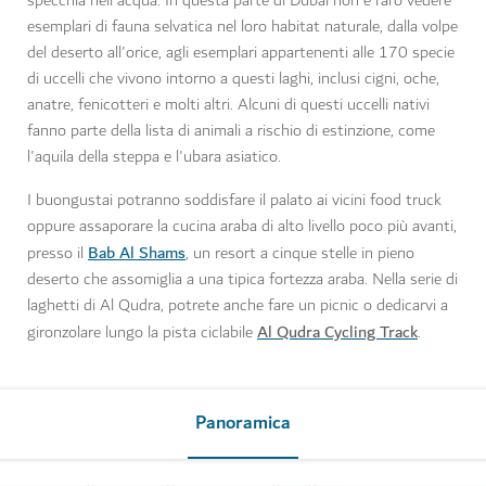
specchia nell'acqua. In questa parte di Dubai non è raro vedere
esemplari di fauna selvatica nel loro habitat naturale, dalla volpe
del deserto all'orice, agli esemplari appartenenti alle 170 specie
di uccelli che vivono intorno a questi laghi, inclusi cigni, oche,
anatre, fenicotteri e molti altri. Alcuni di questi uccelli nativi
fanno parte della lista di animali a rischio di estinzione, come
l'aquila della steppa e l'ubara asiatico.
I buongustai potranno soddisfare il palato ai vicini food truck
oppure assaporare la cucina araba di alto livello poco più avanti,
Bab Al Shams
presso il
, un resort a cinque stelle in pieno
deserto che assomiglia a una tipica fortezza araba. Nella serie di
laghetti di Al Qudra, potrete anche fare un picnic o dedicarvi a
Al Qudra Cycling Track
gironzolare lungo la pista ciclabile
.
Panoramica