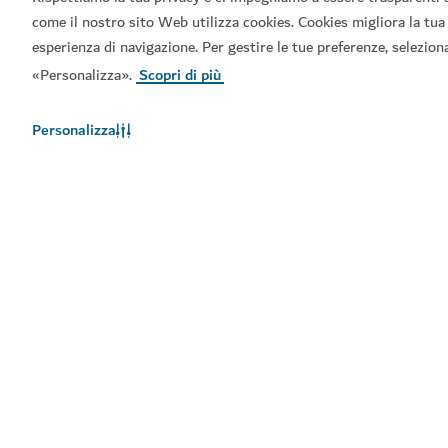
come il nostro sito Web utilizza cookies. Cookies migliora la tua
esperienza di navigazione. Per gestire le tue preferenze, selezion
«Personalizza».
Scopri di più
Personalizza
Link principali
Informazioni utili
Siti correlati
Termini d'uso
Informativa sulla privacy
Avviso sui cookie
Mappa del sito
Copyright © 2026. Questo sito è gestito dal Dipartimento