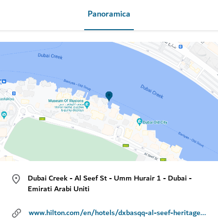
Panoramica
Dubai Creek - Al Seef St - Umm Hurair 1 - Dubai -
Emirati Arabi Uniti
www.hilton.com/en/hotels/dxbasqq-al-seef-heritage-hotel-dubai/