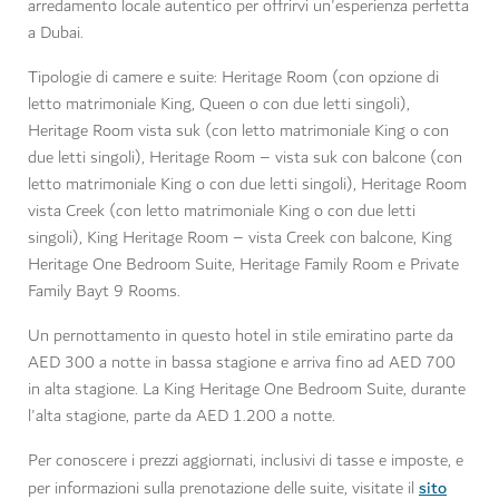
arredamento locale autentico per offrirvi un'esperienza perfetta
a Dubai.
Tipologie di camere e suite: Heritage Room (con opzione di
letto matrimoniale King, Queen o con due letti singoli),
Heritage Room vista suk (con letto matrimoniale King o con
due letti singoli), Heritage Room – vista suk con balcone (con
letto matrimoniale King o con due letti singoli), Heritage Room
vista Creek (con letto matrimoniale King o con due letti
singoli), King Heritage Room – vista Creek con balcone, King
Heritage One Bedroom Suite, Heritage Family Room e Private
Family Bayt 9 Rooms.
Un pernottamento in questo hotel in stile emiratino parte da
AED 300 a notte in bassa stagione e arriva fino ad AED 700
in alta stagione. La King Heritage One Bedroom Suite, durante
l'alta stagione, parte da AED 1.200 a notte.
Per conoscere i prezzi aggiornati, inclusivi di tasse e imposte, e
sito
per informazioni sulla prenotazione delle suite, visitate il