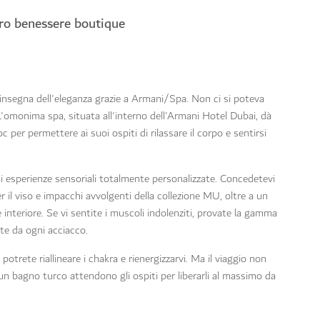
ntro benessere boutique
'insegna dell'eleganza grazie a Armani/Spa. Non ci si poteva
'omonima spa, situata all'interno dell'Armani Hotel Dubai, dà
 per permettere ai suoi ospiti di rilassare il corpo e sentirsi
 di esperienze sensoriali totalmente personalizzate. Concedetevi
il viso e impacchi avvolgenti della collezione MU, oltre a un
e interiore. Se vi sentite i muscoli indolenziti, provate la gamma
nte da ogni acciacco.
 potrete riallineare i chakra e rienergizzarvi. Ma il viaggio non
un bagno turco attendono gli ospiti per liberarli al massimo da