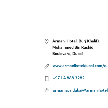
Armani Hotel, Burj Khalifa,
Mohammed Bin Rashid
Boulevard, Dubai
www.armanihote
+971 4 888 3282
@
armanispa.dubai@armanihote