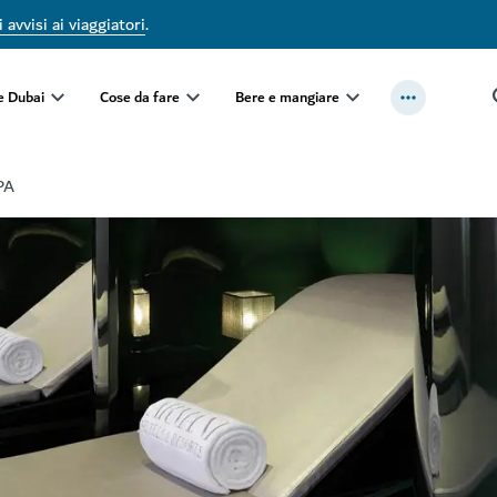
 avvisi ai viaggiatori
.
e Dubai
Cose da fare
Bere e mangiare
PA