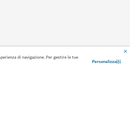
perienza di navigazione. Per gestire le tue
Personalizza
e nel cuore di Dubai
Contattaci
Chat WhatsApp