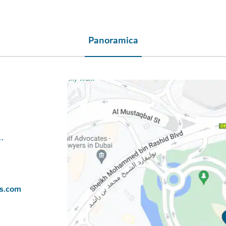
Panoramica
ldubai.com/en/spa
ls.com