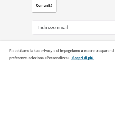
BENESSERE A DUBAI
Longevity Hub by Clinique La Prairi
Rispettiamo la tua privacy e ci impegniamo a essere trasparenti 
Uno spazio a tre piani dedicato al benessere 
preferenze, seleziona «Personalizza».
Scopri di più