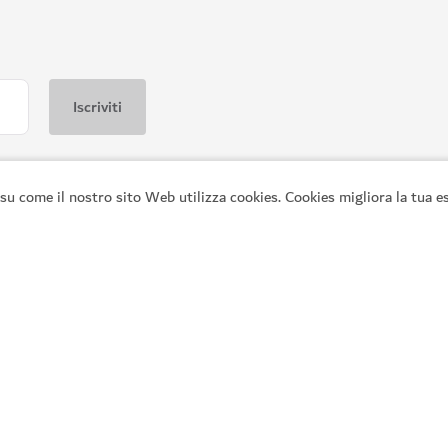
SPA
e
Dior Spa The Lana
su come il nostro sito Web utilizza cookies. Cookies migliora la tua es
all'One&Only One Za'abeel
Un paradiso dedicato al benesser