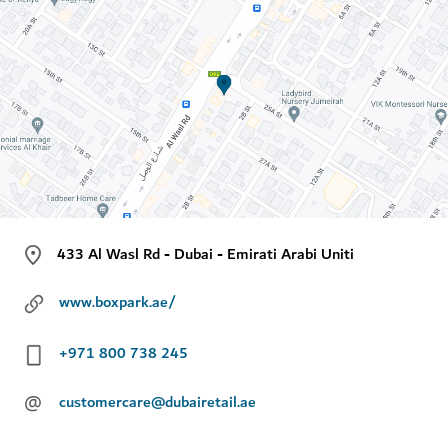
433 Al Wasl Rd - Dubai - Emirati Arabi Uniti
www.boxpark.ae/
+971 800 738 245
@
customercare@dubairetail.ae