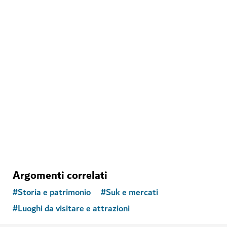
MUSEI
Museo Al Shindagha
Uno sguardo sulle ricchezze storiche di Dubai
148
RECENSIONI
Argomenti correlati
#
Storia e patrimonio
#
Suk e mercati
#
Luoghi da visitare e attrazioni