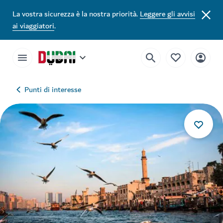
La vostra sicurezza è la nostra priorità.
Leggere gli avvisi
ai viaggiatori
.
Punti di interesse