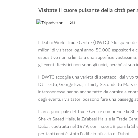
Visitate il cuore pulsante della città per
262
Il Dubai World Trade Centre (DWTC) è lo spazio dedic
milioni di visitatori ogni anno, 50.000 espositori 
espositivo non si limita a una superficie vastissima, 
gli eventi fieristici non sono gli unici, perché al su
Il DWTC accoglie una varietà di spettacoli dal vivo tut
DJ Tiesto, George Ezra, i Thirty Seconds to Mars e l
interconnesse hanno anche fatto da cornice a enormi 
degli eventi, i visitatori possono fare una passeggiat
L'area principale del Trade Centre comprende la She
Sheikh Saeed Halls, le Za’abeel Halls e la Trade Cen
Dubai: costruita nel 1979, con i suoi 38 piani la 
per tanti anni è stata l'edificio più alto di Dubai.