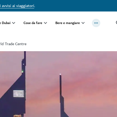
 avvisi ai viaggiatori
.
e Dubai
Cose da fare
Bere e mangiare
ld Trade Centre