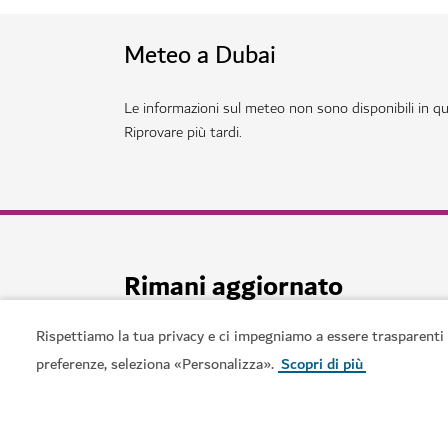
SCELTO DAGLI ESPERTI
LUOGHI DA VISITARE E ATTRAZIONI
Ski Dubai
Giocate sulla neve e indossate gli sci a Dubai
11,109
RECENSIONI
Rispettiamo la tua privacy e ci impegniamo a essere trasparenti 
preferenze, seleziona «Personalizza».
Scopri di più