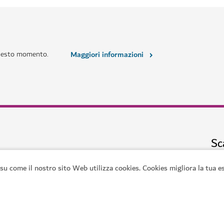
INTRATTENIMENTO
House of Hype
Entrate in un emozionante paese 
71
RECENSIONI
su come il nostro sito Web utilizza cookies. Cookies migliora la tua es