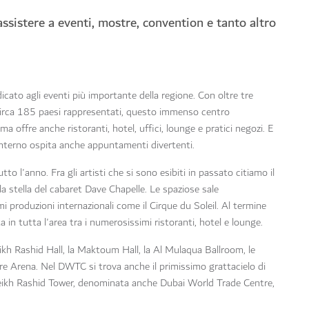
 assistere a eventi, mostre, convention e tanto altro
ato agli eventi più importante della regione. Con oltre tre
e circa 185 paesi rappresentati, questo immenso centro
ma offre anche ristoranti, hotel, uffici, lounge e pratici negozi. E
o interno ospita anche appuntamenti divertenti.
to l'anno. Fra gli artisti che si sono esibiti in passato citiamo il
a stella del cabaret Dave Chapelle. Le spaziose sale
produzioni internazionali come il Cirque du Soleil. Al termine
a in tutta l'area tra i numerosissimi ristoranti, hotel e lounge.
ikh Rashid Hall, la Maktoum Hall, la Al Mulaqua Ballroom, le
tre Arena. Nel DWTC si trova anche il primissimo grattacielo di
Sheikh Rashid Tower, denominata anche Dubai World Trade Centre,