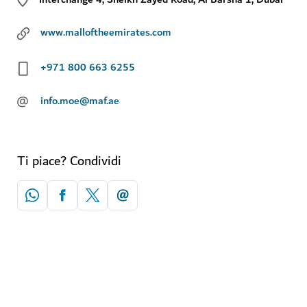
www.malloftheemirates.com
+971 800 663 6255
@
info.moe@maf.ae
Ti piace? Condividi