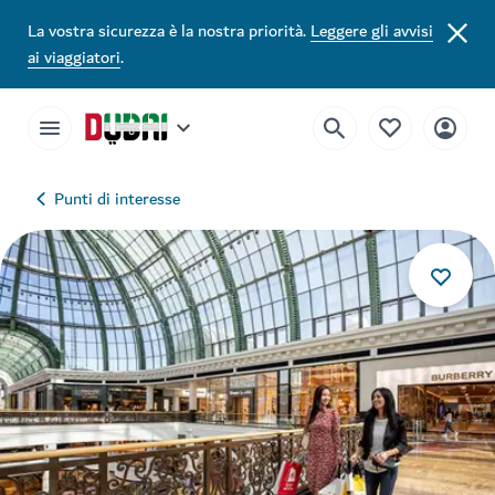
La vostra sicurezza è la nostra priorità.
Leggere gli avvisi
ai viaggiatori
.
Punti di interesse