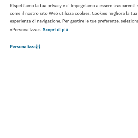
Rispettiamo la tua privacy e ci impegniamo a essere trasparenti 
come il nostro sito Web utilizza cookies. Cookies migliora la tua
esperienza di navigazione. Per gestire le tue preferenze, selezion
«Personalizza».
Scopri di più
Personalizza
Link principali
Informazioni utili
Siti correlati
Termini d'uso
Informativa sulla privacy
Avviso sui cookie
Mappa del sito