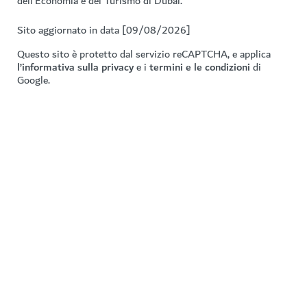
dell’Economia e del Turismo di Dubai.
Sito aggiornato in data [09/08/2026]
Questo sito è protetto dal servizio reCAPTCHA, e applica
l’informativa sulla privacy
e i
termini e le condizioni
di
Google.