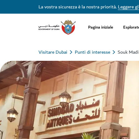
La vostra sicurezza è la nostra priorità.
Leggere gli
Pagina iniziale
Esplorat
Visitare Dubai
Punti di interesse
Souk Madi