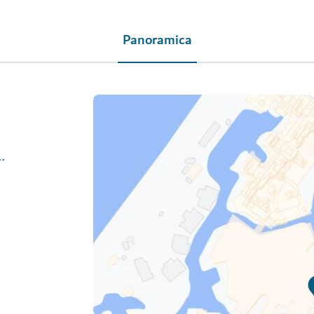
Panoramica
eriences/dubai/souk-madinat-jumeirah