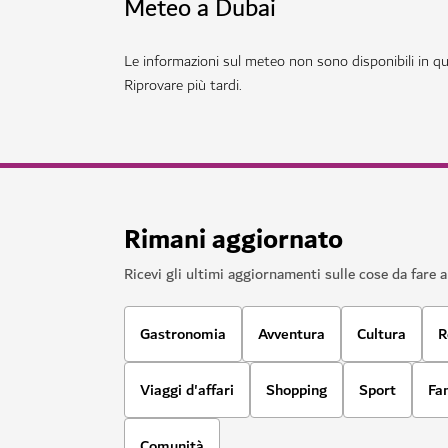
AVVENTURA
Deep Dive Dubai
Tuffatevi a nuove profondità in una piscina da
141
RECENSIONI