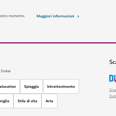
SCELTO DAGLI ESPERTI
LUOGHI DA VISITARE E ATTRAZIONI
 record
Ski Dubai
Giocate sulla neve e indossate gl
11,109
RECENSIONI