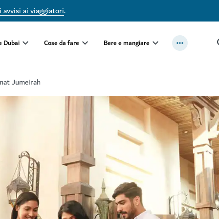
 avvisi ai viaggiatori
.
e Dubai
Cose da fare
Bere e mangiare
nat Jumeirah