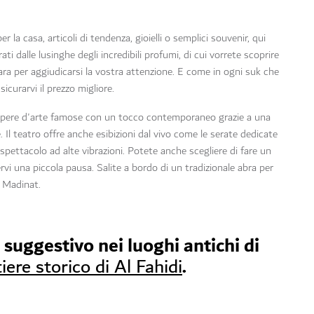
 per la casa, articoli di tendenza, gioielli o semplici souvenir, qui
i dalle lusinghe degli incredibili profumi, di cui vorrete scoprire
gara per aggiudicarsi la vostra attenzione. E come in ogni suk che
sicurarvi il prezzo migliore.
pere d'arte famose con un tocco contemporaneo grazie a una
Il teatro offre anche esibizioni dal vivo come le serate dedicate
o spettacolo ad alte vibrazioni. Potete anche scegliere di fare un
rvi una piccola pausa. Salite a bordo di un tradizionale abra per
i Madinat.
 suggestivo nei luoghi antichi di
.
iere storico di Al Fahidi