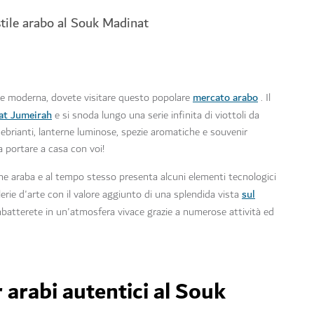
stile arabo al Souk Madinat
mercato arabo
ave moderna, dovete visitare questo popolare
. Il
at Jumeirah
e si snoda lungo una serie infinita di viottoli da
nebrianti, lanterne luminose, spezie aromatiche e souvenir
da portare a casa con voi!
one araba e al tempo stesso presenta alcuni elementi tecnologici
sul
llerie d'arte con il valore aggiunto di una splendida vista
 imbatterete in un'atmosfera vivace grazie a numerose attività ed
 arabi autentici al Souk