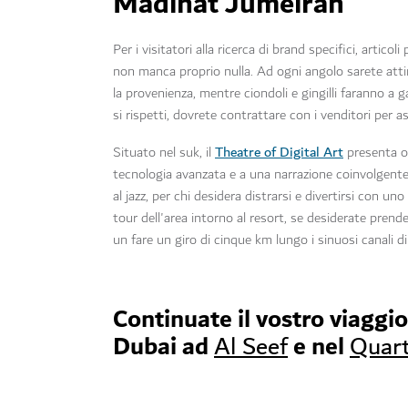
Madinat Jumeirah
Per i visitatori alla ricerca di brand specifici, articoli
non manca proprio nulla. Ad ogni angolo sarete attirat
la provenienza, mentre ciondoli e gingilli faranno a 
si rispetti, dovrete contrattare con i venditori per as
Theatre of Digital Art
Situato nel suk, il
presenta o
tecnologia avanzata e a una narrazione coinvolgente. 
al jazz, per chi desidera distrarsi e divertirsi con un
tour dell'area intorno al resort, se desiderate prende
un fare un giro di cinque km lungo i sinuosi canali d
Continuate il vostro viaggio
Dubai ad
e nel
Al Seef
Quart