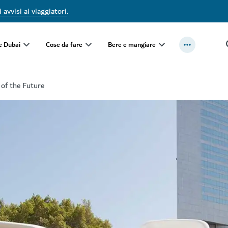
 avvisi ai viaggiatori
.
e Dubai
Cose da fare
Bere e mangiare
 of the Future