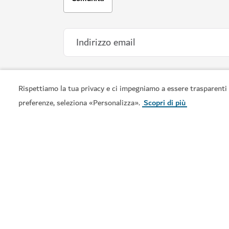
Rispettiamo la tua privacy e ci impegniamo a essere trasparenti 
preferenze, seleziona «Personalizza».
Scopri di più
Visit Dubai è la guida turistica ufficiale per scoprire Dub
dai suoi monumenti iconici ai vivaci quartieri, dallo
shopping di fama mondiale alle ricche esperienze cultural
Qui troverete tutte le informazioni necessarie per
pianificare subito il vostro viaggio.