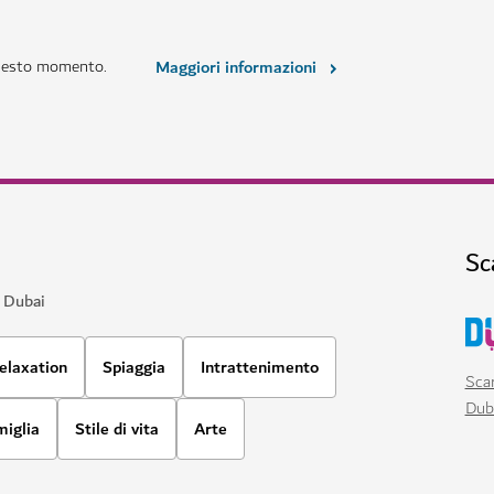
questo momento.
Maggiori informazioni
Sc
a Dubai
elaxation
Spiaggia
Intrattenimento
Scar
Dub
miglia
Stile di vita
Arte