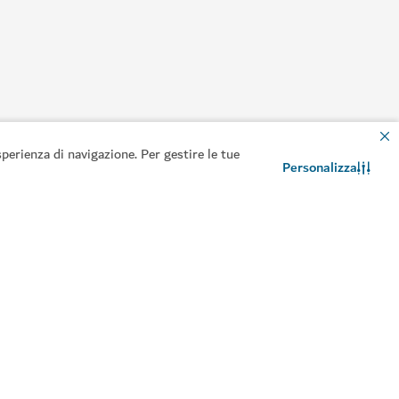
perienza di navigazione. Per gestire le tue
Personalizza
Contattaci
Chat WhatsApp
formazioni utili
Siti correlati
anificare il viaggio
Settore dei viaggi
ida ai visti
ntattaci
omande frequenti