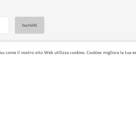
su come il nostro sito Web utilizza cookies. Cookies migliora la tua es
Link principali
In
Esplorate Dubai
Pi
ai,
Cose da fare
Gu
i.
Cosa c'è in programma
Co
Articoli
D