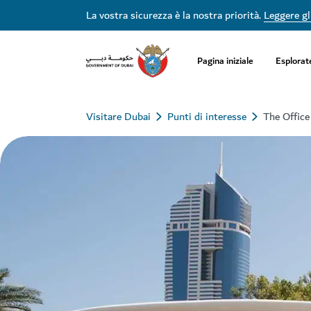
La vostra sicurezza è la nostra priorità.
Leggere gli
Pagina iniziale
Esplorat
Visitare Dubai
Punti di interesse
The Office