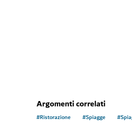
HOTEL E STRUTTURE RICETTIVE
JA Ocean View Hotel
Una meta in riva al mare in un quartiere pieno 
11,059
RECENSIONI
Argomenti correlati
#
Ristorazione
#
Spiagge
#
Spia