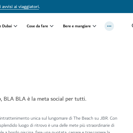
 avvisi ai viaggiatori
.
e Dubai
Cose da fare
Bere e mangiare
b, BLA BLA è la meta social per tutti.
 intrattenimento unica sul lungomare di The Beach su JBR. Con
 splendido luogo di ritrovo è una delle mete più straordinarie di
le a bordo piscina, fare una nuotata, cenare e trascorrere la