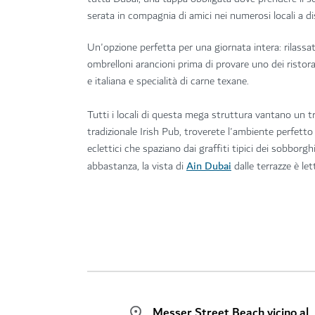
serata in compagnia di amici nei numerosi locali a di
Un'opzione perfetta per una giornata intera: rilassat
ombrelloni arancioni prima di provare uno dei ristor
e italiana e specialità di carne texane.
Tutti i locali di questa mega struttura vantano un tr
tradizionale Irish Pub, troverete l'ambiente perfett
eclettici che spaziano dai graffiti tipici dei sobbo
Ain Dubai
abbastanza, la vista di
dalle terrazze è le
Messer Street Beach vicino al