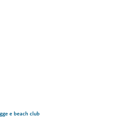
HOTEL E STRUTTURE RICETTIVE
Dukes The Palm, a Royal
di vita
Charme e lusso britannici a Pal
$$$$
8,962
RECENSIONI
gge e beach club