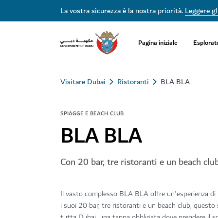
La vostra sicurezza è la nostra priorità.
Leggere gli
Pagina iniziale
Esplorat
Visitare Dubai
Ristoranti
BLA BLA
SPIAGGE E BEACH CLUB
BLA BLA
Con 20 bar, tre ristoranti e un beach clu
Il vasto complesso BLA BLA offre un'esperienza di
i suoi 20 bar, tre ristoranti e un beach club, questo
tutta Dubai, una tappa obbligata dove prendere il so