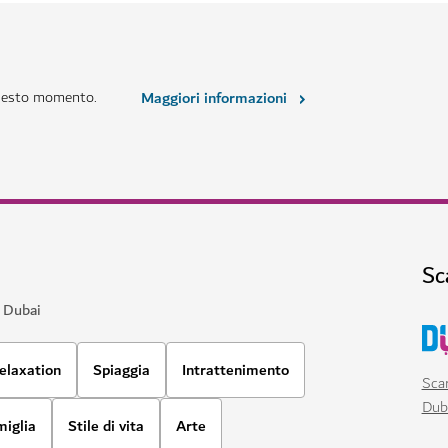
questo momento.
Maggiori informazioni
Sc
a Dubai
elaxation
Spiaggia
Intrattenimento
Scar
Dub
miglia
Stile di vita
Arte