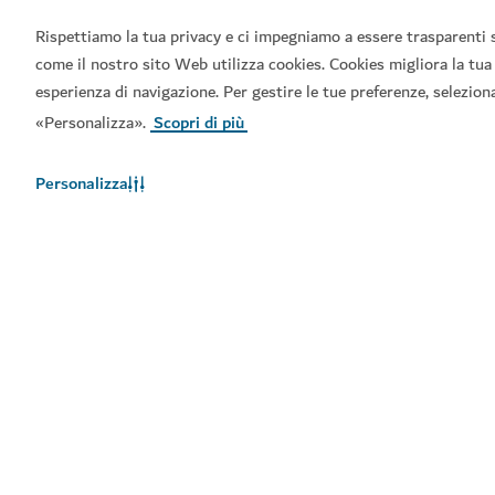
Rispettiamo la tua privacy e ci impegniamo a essere trasparenti 
come il nostro sito Web utilizza cookies. Cookies migliora la tua
esperienza di navigazione. Per gestire le tue preferenze, selezion
«Personalizza».
Scopri di più
Personalizza
Link principali
Informazioni utili
Siti correlati
Termini d'uso
Informativa sulla privacy
Avviso sui cookie
Mappa del sito