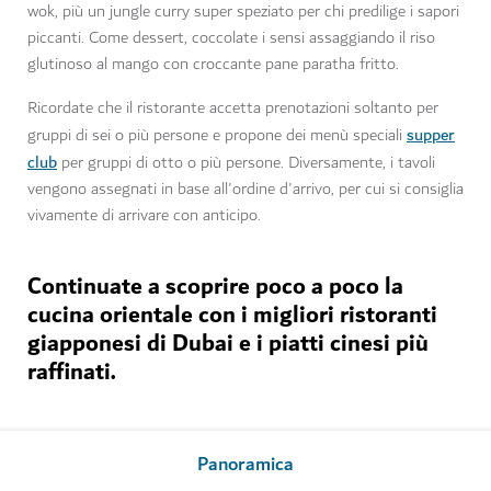
wok, più un jungle curry super speziato per chi predilige i sapori
piccanti. Come dessert, coccolate i sensi assaggiando il riso
glutinoso al mango con croccante pane paratha fritto.
Ricordate che il ristorante accetta prenotazioni soltanto per
supper
gruppi di sei o più persone e propone dei menù speciali
club
per gruppi di otto o più persone. Diversamente, i tavoli
vengono assegnati in base all'ordine d'arrivo, per cui si consiglia
vivamente di arrivare con anticipo.
Continuate a scoprire poco a poco la
cucina orientale con i migliori ristoranti
giapponesi di Dubai e i piatti cinesi più
raffinati.
Panoramica