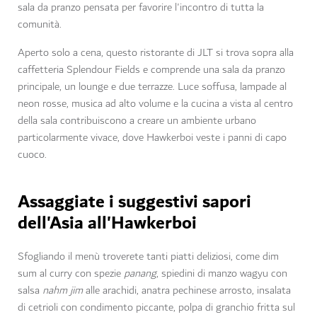
sala da pranzo pensata per favorire l'incontro di tutta la
comunità.
Aperto solo a cena, questo ristorante di JLT si trova sopra alla
caffetteria Splendour Fields e comprende una sala da pranzo
principale, un lounge e due terrazze. Luce soffusa, lampade al
neon rosse, musica ad alto volume e la cucina a vista al centro
della sala contribuiscono a creare un ambiente urbano
particolarmente vivace, dove Hawkerboi veste i panni di capo
cuoco.
Assaggiate i suggestivi sapori
dell'Asia all'Hawkerboi
Sfogliando il menù troverete tanti piatti deliziosi, come dim
sum al curry con spezie
panang
, spiedini di manzo wagyu con
salsa
nahm jim
alle arachidi, anatra pechinese arrosto, insalata
di cetrioli con condimento piccante, polpa di granchio fritta sul