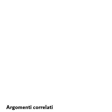
AVVENTURA
Deep Dive Dubai
Tuffatevi a nuove profondità in una piscina da record
141
RECENSIONI
Argomenti correlati