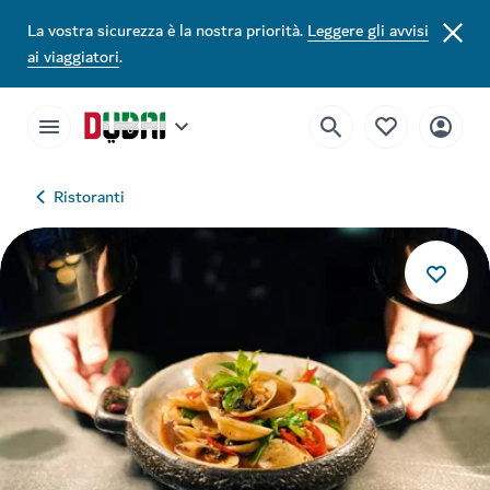
La vostra sicurezza è la nostra priorità.
Leggere gli avvisi
ai viaggiatori
.
Ristoranti