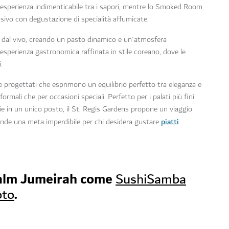
'esperienza indimenticabile tra i sapori, mentre lo Smoked Room
sivo con degustazione di specialità affumicate.
ca dal vivo, creando un pasto dinamico e un'atmosfera
esperienza gastronomica raffinata in stile coreano, dove le
.
e progettati che esprimono un equilibrio perfetto tra eleganza e
rmali che per occasioni speciali. Perfetto per i palati più fini
ie in un unico posto, il St. Regis Gardens propone un viaggio
piatti
ende una meta imperdibile per chi desidera gustare
 Palm Jumeirah come
SushiSamba
.
oto