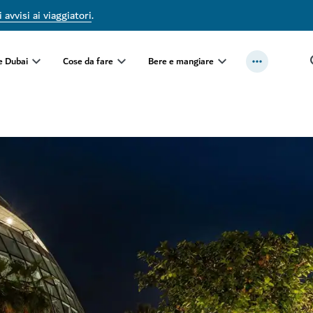
 avvisi ai viaggiatori
.
e Dubai
Cose da fare
Bere e mangiare