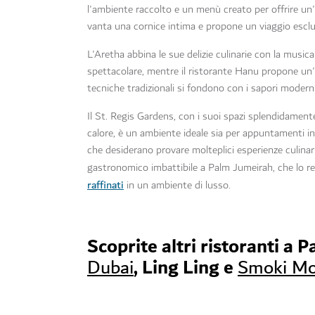
l'ambiente raccolto e un menù creato per offrire un
vanta una cornice intima e propone un viaggio esclu
L'Aretha abbina le sue delizie culinarie con la musi
spettacolare, mentre il ristorante Hanu propone un'
tecniche tradizionali si fondono con i sapori moderni
Il St. Regis Gardens, con i suoi spazi splendidament
calore, è un ambiente ideale sia per appuntamenti info
che desiderano provare molteplici esperienze culinar
gastronomico imbattibile a Palm Jumeirah, che lo r
raffinati
in un ambiente di lusso.
Scoprite altri ristoranti a
, Ling Ling e
Dubai
Smoki M