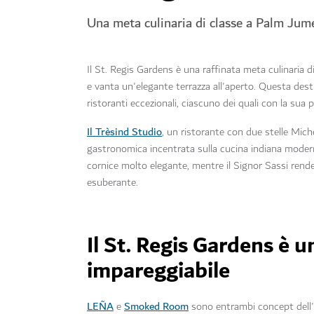
Una meta culinaria di classe a Palm Jum
Il St. Regis Gardens è una raffinata meta culinaria d
e vanta un'elegante terrazza all'aperto. Questa dest
ristoranti eccezionali, ciascuno dei quali con la sua p
Il Trèsind Studio
, un ristorante con due stelle Mic
gastronomica incentrata sulla cucina indiana moder
cornice molto elegante, mentre il Signor Sassi rende
esuberante.
Il St. Regis Gardens è u
impareggiabile
LEÑA
Smoked Room
e
sono entrambi concept dell'a