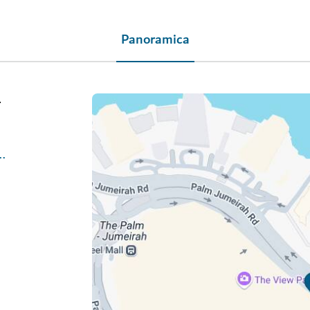
Panoramica
-
-the-st-regis-dubai-the-palm/dining/the-st-regis-gardens