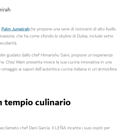
eirah
Palm Jumeirah
i
che propone una serie di ristoranti di alto livello
inazione, che ha come sfondo lo skyline di Dubai, include sette
eculiarità.
helin guidato dallo chef Himanshu Saini, propone un'esperienza
na. Chez Wam presenta invece la sua cucina innovativa in una
 omaggio ai sapori dell'autentica cucina italiana in un'atmosfera
n tempio culinario
cclamato chef Dani García. Il LEÑA incanta i suoi ospiti per