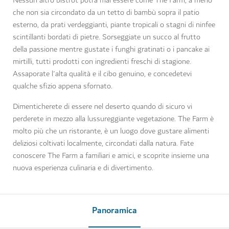
Nessun altro bistrot potrà mai essere come The Farm, a meno
che non sia circondato da un tetto di bambù sopra il patio
esterno, da prati verdeggianti, piante tropicali o stagni di ninfee
scintillanti bordati di pietre. Sorseggiate un succo al frutto
della passione mentre gustate i funghi gratinati o i pancake ai
mirtilli, tutti prodotti con ingredienti freschi di stagione.
Assaporate l'alta qualità e il cibo genuino, e concedetevi
qualche sfizio appena sfornato.
Dimenticherete di essere nel deserto quando di sicuro vi
perderete in mezzo alla lussureggiante vegetazione. The Farm è
molto più che un ristorante, è un luogo dove gustare alimenti
deliziosi coltivati localmente, circondati dalla natura. Fate
conoscere The Farm a familiari e amici, e scoprite insieme una
nuova esperienza culinaria e di divertimento.
Panoramica