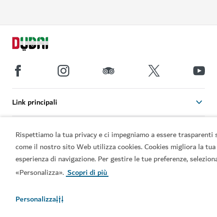
Link principali
Informazioni utili
Rispettiamo la tua privacy e ci impegniamo a essere trasparenti 
come il nostro sito Web utilizza cookies. Cookies migliora la tua
Siti correlati
esperienza di navigazione. Per gestire le tue preferenze, selezion
«Personalizza».
Scopri di più
Termini d'uso
Informativa sulla privacy
Avviso sui cookie
Personalizza
Mappa del sito