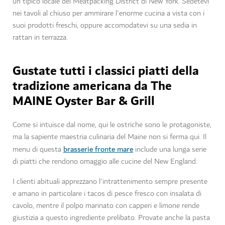
un tipico locale del Meatpacking District di New York. Sedetevi
nei tavoli al chiuso per ammirare l'enorme cucina a vista con i
suoi prodotti freschi, oppure accomodatevi su una sedia in
rattan in terrazza.
Gustate tutti i classici piatti della
tradizione americana da The
MAINE Oyster Bar & Grill
Come si intuisce dal nome, qui le ostriche sono le protagoniste,
ma la sapiente maestria culinaria del Maine non si ferma qui. Il
brasserie fronte mare
menu di questa
include una lunga serie
di piatti che rendono omaggio alle cucine del New England.
I clienti abituali apprezzano l'intrattenimento sempre presente
e amano in particolare i tacos di pesce fresco con insalata di
cavolo, mentre il polpo marinato con capperi e limone rende
giustizia a questo ingrediente prelibato. Provate anche la pasta