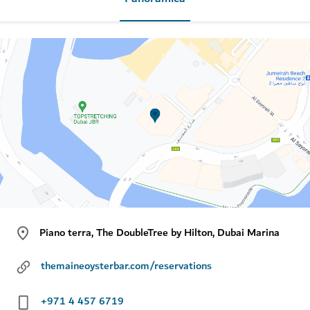
Piano terra, The DoubleTree by Hilton, Dubai Marina
themaineoysterbar.com/reservations
+971 4 457 6719