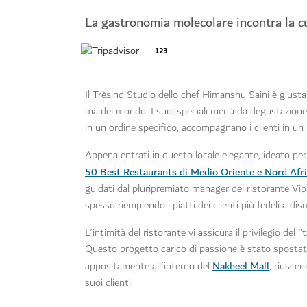
La gastronomia molecolare incontra la 
123
Il Trèsind Studio dello chef Himanshu Saini è giusta
ma del mondo. I suoi speciali menù da degustazione, 
in un ordine specifico, accompagnano i clienti in un i
Appena entrati in questo locale elegante, ideato per
50 Best Restaurants di Medio Oriente e Nord Afr
guidati dal pluripremiato manager del ristorante Vi
spesso riempiendo i piatti dei clienti più fedeli a di
L'intimità del ristorante vi assicura il privilegio de
Questo progetto carico di passione è stato spostat
Nakheel Mall
appositamente all'interno del
, riusce
suoi clienti.