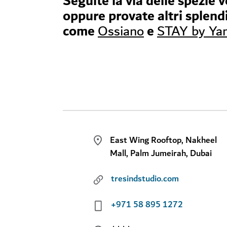
Seguite la via delle spezie v
oppure provate altri splend
come
e
Ossiano
STAY by Yan
East Wing Rooftop, Nakheel
Mall, Palm Jumeirah, Dubai
tresindstudio.com
+971 58 895 1272