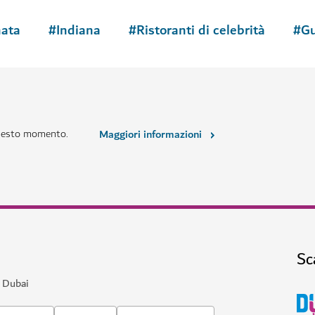
nti eccezionali e una vivace
$$$$