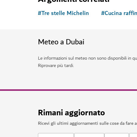
HOTEL E STRUTTURE RICETTIVE
W Dubai – The Palm
Un lussuoso hotel di Palm Jumeirah con ristora
vita notturna
3,532
RECENSIONI