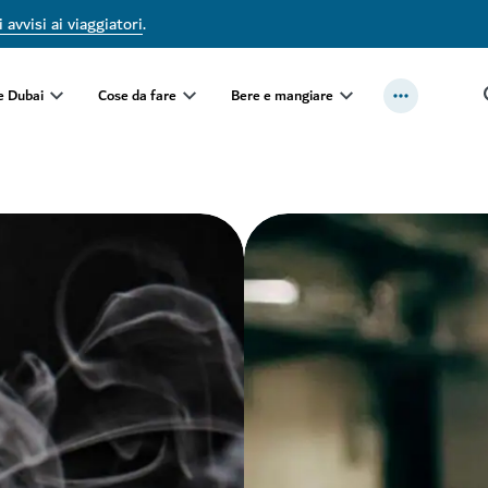
 avvisi ai viaggiatori
.
e Dubai
Cose da fare
Bere e mangiare