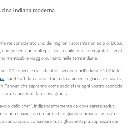
cucina indiana moderna
mente considerato uno dei migliori ristoranti non solo di Dubai,
che presentano molteplici piatti abilmente coreografati, serviti
ndimenticabile viaggio culinario nelle terre indiane.
 soli 20 coperti e classificatosi secondo nell'edizione 2024 dei
ica
, sarete affidati a uno stuolo di camerieri in giacca e cravatta,
pin Panwar, che sapranno come soddisfare ogni vostro capriccio,
smisura, sapendo di fare cosa gradita.
l "tavolo dello chef", indipendentemente da dove sarete seduti.
o in uno spazio con un fantastico giardino urbano costruito
ndo comunque a conservare tutti gli aspetti più apprezzati dai