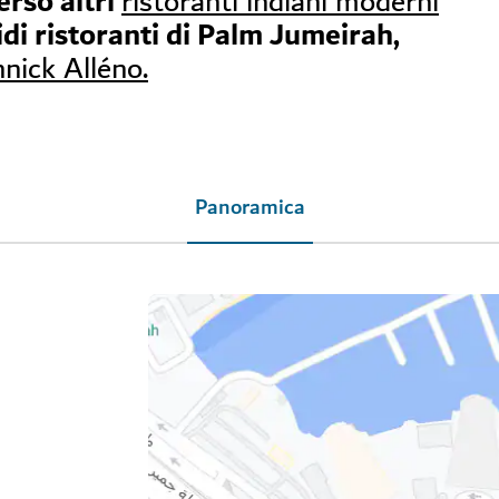
erso altri
ristoranti indiani moderni
idi ristoranti di Palm Jumeirah,
nick Alléno.
Panoramica