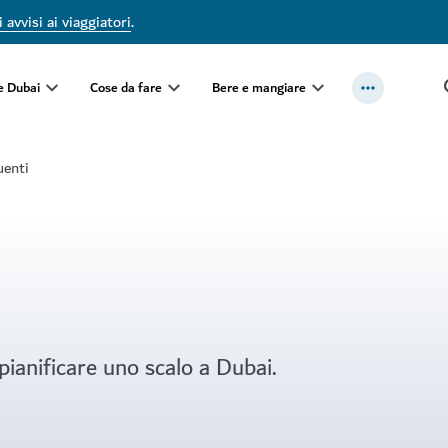
 avvisi ai viaggiatori
.
e Dubai
Cose da fare
Bere e mangiare
enti
pianificare uno scalo a Dubai.