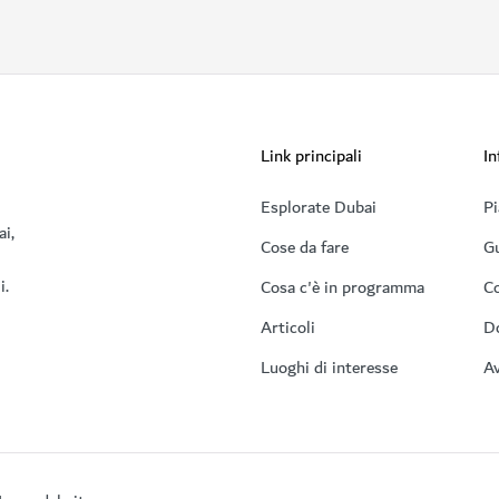
Link principali
In
Esplorate Dubai
Pi
ai,
Cose da fare
Gu
i.
Cosa c'è in programma
Co
Articoli
D
Luoghi di interesse
Av