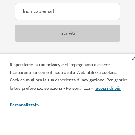
Scaricate le nostre app
Rispettiamo la tua privacy e ci impegniamo a essere
trasparenti su come il nostro sito Web utilizza cookies.
Cookies migliora la tua esperienza di navigazione. Per gestire
le tue preferenze, seleziona «Personalizza».
Scopri di più
Scaricate l'app Visit
Consultate il Calendario di
Dubai
Visit Dubai
Personalizza