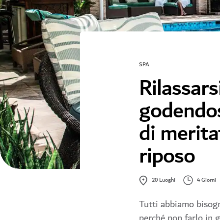
SPA
Rilassars
godendos
di merita
riposo
4 Giorni
20
Luoghi
Tutti abbiamo bisogn
perché non farlo in 