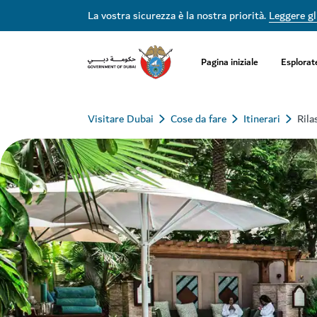
La vostra sicurezza è la nostra priorità.
Leggere gli
Pagina iniziale
Esplorat
Visitare Dubai
Cose da fare
Itinerari
Rila