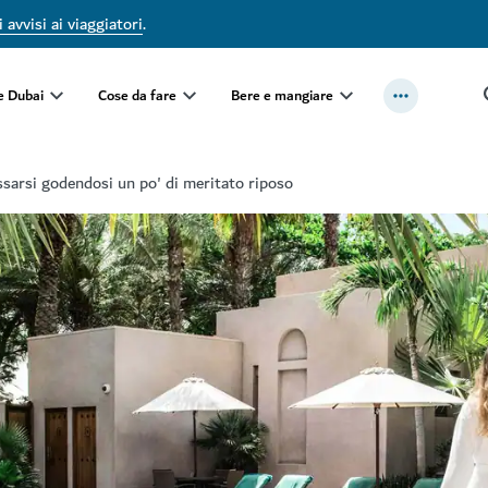
 avvisi ai viaggiatori
.
e Dubai
Cose da fare
Bere e mangiare
ssarsi godendosi un po' di meritato riposo