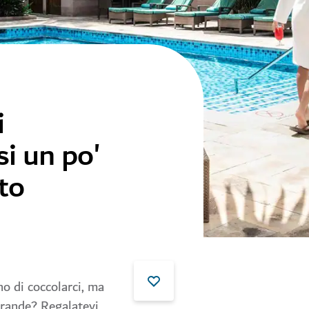
i
i un po'
to
o di coccolarci, ma
grande? Regalatevi