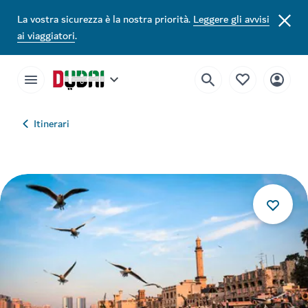
La vostra sicurezza è la nostra priorità.
Leggere gli avvisi
ai viaggiatori
.
Itinerari