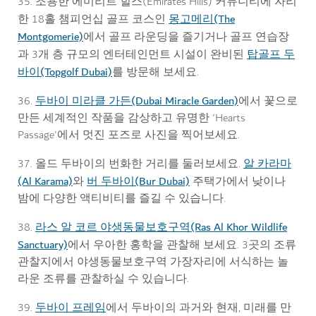
35. 조용한 에미리트 힐스(Emirates Hills) 커뮤니티에 자리
몽고메리(The
한 18홀 챔피언십 골프 코스인
Montgomerie)
에서 골프 라운딩을 즐기거나 골프 연습장
탑골프 두
과 3개 층 규모의 엔터테인먼트 시설이 완비된
바이(Topgolf Dubai)
를 방문해 보세요.
두바이 미라클 가든(Dubai Miracle Garden)
36.
에서 꽃으로
만든 세계적인 작품을 감상하고 유명한 'Hearts
Passage'에서 멋진 포즈로 사진을 찍어보세요.
알 카라마
37. 올드 두바이의 번화한 거리를 둘러보세요.
(Al Karama)
버 두바이(Bur Dubai)
와
주택가에서 낮이나
밤에 다양한 액티비티를 즐길 수 있습니다.
라스 알 코르 야생동물보호구역(Ras Al Khor Wildlife
38.
Sanctuary)
에서 우아한 홍학을 관찰해 보세요. 3곳의 조류
관찰지에서 야생동물보호구역 가장자리에 서식하는 놀
라운 조류를 관찰하실 수 있습니다.
두바이 프레임
39.
에서 두바이의 과거와 현재, 미래를 만