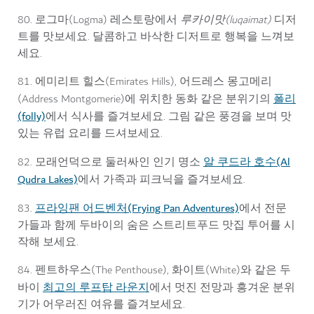
80. 로그마(Logma) 레스토랑에서
루카이맛(luqaimat)
디저
트를 맛보세요. 달콤하고 바삭한 디저트로 행복을 느껴보
세요.
81. 에미리트 힐스(Emirates Hills), 어드레스 몽고메리
폴리
(Address Montgomerie)에 위치한 동화 같은 분위기의
(folly)
에서 식사를 즐겨보세요. 그림 같은 풍경을 보며 맛
있는 유럽 요리를 드셔보세요.
알 쿠드라 호수(Al
82. 모래언덕으로 둘러싸인 인기 명소
Qudra Lakes)
에서 가족과 피크닉을 즐겨보세요.
프라잉팬 어드벤처(Frying Pan Adventures)
83.
에서 전문
가들과 함께 두바이의 숨은 스트리트푸드 맛집 투어를 시
작해 보세요.
84. 펜트하우스(The Penthouse), 화이트(White)와 같은 두
최고의 루프탑 라운지
바이
에서 멋진 전망과 흥겨운 분위
기가 어우러진 여유를 즐겨보세요.