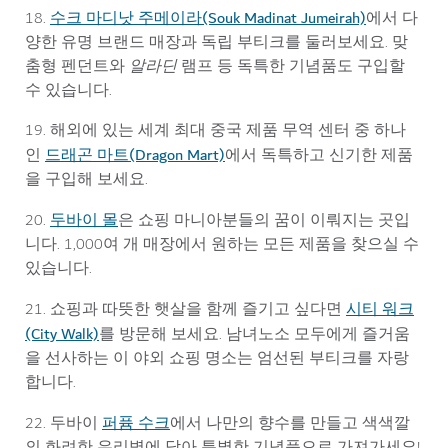
수크 마디낫 주메이라(Souk Madinat Jumeirah)
18.
에서 다
양한 유명 브랜드 매장과 독립 부티크를 둘러보세요. 맞
춤형 펜던트와
알라딘
램프 등 독특한 기념품도 구입할
수 있습니다.
19. 해외에 있는 세계 최대 중국 제품 무역 센터 중 하나
드래곤 마트(Dragon Mart)
인
에서 독특하고 신기한 제품
을 구입해 보세요.
두바이 몰
20.
은 쇼핑 마니아분들의 꿈이 이뤄지는 곳입
니다. 1,000여 개 매장에서 원하는 모든 제품을 찾으실 수
있습니다.
시티 워크
21. 쇼핑과 따뜻한 햇살을 함께 즐기고 싶다면
(City Walk)
를 방문해 보세요. 남녀노소 모두에게 즐거움
을 선사하는 이 야외 쇼핑 명소는 엄선된 부티크를 자랑
합니다.
퍼퓸 수크
22. 두바이
에서 나만의 향수를 만들고 색색깔
의 화려한 유리병에 담아 특별한 기념품으로 가져가세요!