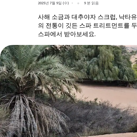
2025년 7월 9일 (수)
9
분 읽음
사해 소금과 대추야자 스크럽, 낙타유
의 전통이 깃든 스파 트리트먼트를 
스파에서 받아보세요.