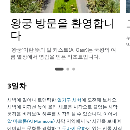
왕궁 방문을 환영합니
다
약
'왕궁'이란 뜻의 알 카스트(Al Qasr)는 국왕의 여
름 별장에서 영감을 얻은 리조트입니다.
3일차
열기구 체험
새벽에 일어나 로맨틱한
에 도전해 보세요.
새벽에 지평선 높이 올라 새로운 시각으로 끝없는 사막
풍경을 바라보며 하루를 시작하실 수 있습니다. 이어서
알 마르뭄(Al Marmoom)
사막 지역에서 낮 시간을 보내며
두바이 운하
에미리트 문화를 경험하고
에 있는 전통 시장