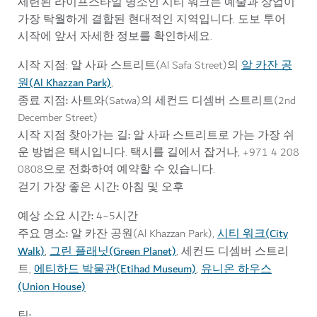
세련된 라이프스타일 명소인 시티 워크는 예술과 상업이
가장 탁월하게 결합된 현대적인 지역입니다. 도보 투어
시작에 앞서 자세한 정보를 확인하세요.
시작 지점
알 카잔 공
: 알 사파 스트리트(Al Safa Street)의
원(Al Khazzan Park)
,
종료 지점:
사트와(Satwa)의 세컨드 디셈버 스트리트(2nd
December Street)
시작 지점 찾아가는 길:
알 사파 스트리트로 가는 가장 쉬
운 방법은 택시입니다. 택시를 길에서 잡거나, +971 4 208
0808으로 전화하여 예약할 수 있습니다.
걷기 가장 좋은 시간:
아침 및 오후
예상 소요 시간:
4~5시간
주요 명소:
시티 워크(City
알 카잔 공원(Al Khazzan Park),
Walk)
그린 플래닛(Green Planet)
,
, 세컨드 디셈버 스트리
에티하드 박물관(Etihad Museum)
유니온 하우스
트,
,
(Union House)
팁: