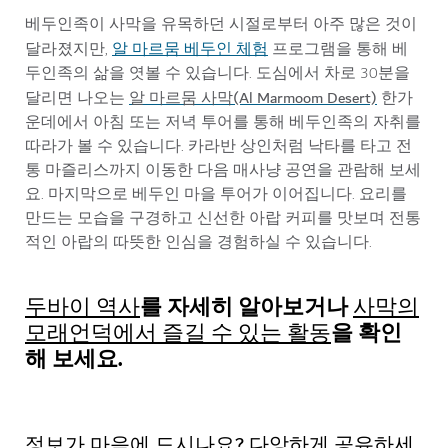
베두인족이 사막을 유목하던 시절로부터 아주 많은 것이
알 마르뭄 베두인 체험
달라졌지만,
프로그램을 통해 베
두인족의 삶을 엿볼 수 있습니다. 도심에서 차로 30분을
알 마르뭄 사막(Al Marmoom Desert)
달리면 나오는
한가
운데에서 아침 또는 저녁 투어를 통해 베두인족의 자취를
따라가 볼 수 있습니다. 카라반 상인처럼 낙타를 타고 전
통 마즐리스까지 이동한 다음 매사냥 공연을 관람해 보세
요. 마지막으로 베두인 마을 투어가 이어집니다. 요리를
만드는 모습을 구경하고 신선한 아랍 커피를 맛보며 전통
적인 아랍의 따뜻한 인심을 경험하실 수 있습니다.
를 자세히 알아보거나
두바이 역사
사막의
을 확인
모래언덕에서 즐길 수 있는 활동
해 보세요.
정보가 마음에 드시나요? 다앙하게 공유하세