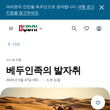
여러분의 안전을 최우선으로 생각합니다.
여행 권고
지침을 참고하세요
.
기사
역사 & 전통
베두인족의 발자취
2025년 3월 27일 (목)
4
분 읽음