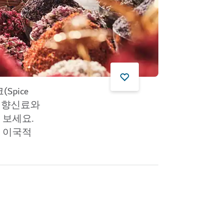
pice
든
향신료
와
 보세요.
등 이국적