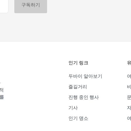
인기 링크
유
두바이 알아보기
바
즐길거리
비
적
보를
진행 중인 행사
기사
자
인기 명소
여