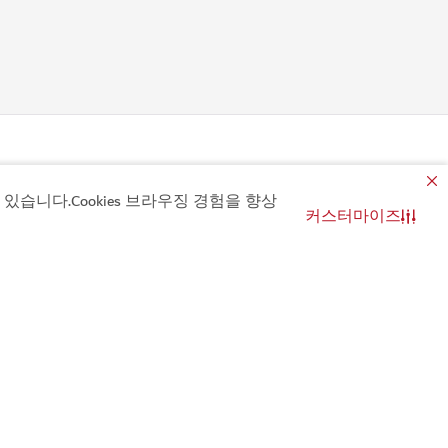
용한 정보
관련 사이트
습니다.Cookies 브라우징 경험을 향상
커스터마이즈
여행 계획하기
문의
관광 교역
자 안내
t reminder for
모디쉬 월드
문의
주 묻는 질문
놓치지 마세요
행 권고
이 이벤트 관련 알림을 보내 드릴게요
업데이트