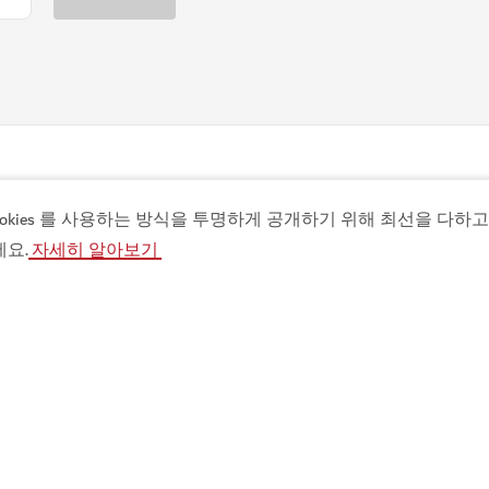
인기 링크
유
ies 를 사용하는 방식을 투명하게 공개하기 위해 최선을 다하고 있
세요.
자세히 알아보기
두바이 알아보기
바
즐길거리
비
적
se
보를
진행 중인 행사
기사
자
인기 명소
여