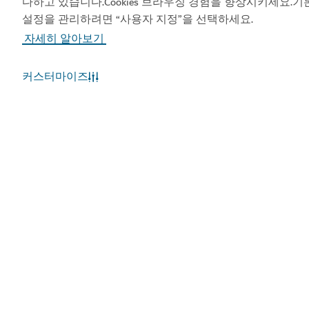
다하고 있습니다.Cookies 브라우징 경험을 향상시키세요.기
설정을 관리하려면 “사용자 지정”을 선택하세요.
자세히 알아보기
인기 링크
커스터마이즈
유용한 정보
관련 사이트
이용약관
개인정보보호정책
쿠키정책
사이트맵
Copyright © 2026. 두바이 경제관광부 관리하는 사이트입
니다.
사이트 마지막 업데이트 [08/08/2026]
이 사이트는 reCAPTCHA에 의해 보호되며, Google
개인정