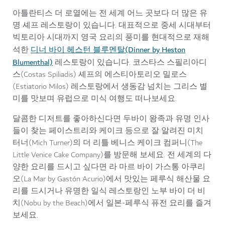
아틀란티스 더 로열에는 전 세계 어느 곳보다 더 많은 유
명 셰프 레스토랑이 있습니다. 대표적으로 중세 시대부터
빅토리아 시대까지 영국 요리의 풍미를 현대적으로 재해
디너 바이 헤스턴 블루멘탈(Dinner by Heston
석한
Blumenthal)
레스토랑이 있습니다. 코스타스 스필리아디
스(Costas Spiliadis) 셰프의 에스티아토리오 밀로스
(Estiatorio Milos) 레스토랑에서 생동감 넘치는 그리스 별
미를 맛보며 유럽으로 미식 여행도 떠나보세요.
달콤한 디저트를 좋아하신다면 두바이 왕족과 유명 인사
들이 찾는 페이스트리와 케이크 등으로 잘 알려진 미치
터너(Mich Turner)의 더 리틀 베니스 케이크 컴퍼니(The
Little Venice Cake Company)를 방문해 보세요. 전 세계의 다
양한 요리를 드시고 싶다면 라 마르 바이 가스통 아쿠리
오(La Mar by Gastón Acurio)에서 맛있는 페루식 해산물 요
리를 드시거나 유명한 일식 레스토랑인 노부 바이 더 비
치(Nobu by the Beach)에서 일본-페루식 퓨전 요리를 즐겨
보세요.