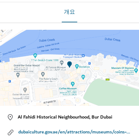
개요
Al Fahidi Historical Neighbourhood, Bur Dubai
dubaiculture.gov.ae/en/attractions/museums/coins-museum