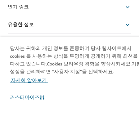
인기 링크
유용한 정보
관련 사이트
당사는 귀하의 개인 정보를 존중하며 당사 웹사이트에서
cookies 를 사용하는 방식을 투명하게 공개하기 위해 최선을
이용약관
개인정보보호정책
다하고 있습니다.Cookies 브라우징 경험을 향상시키세요.기
쿠키정책
설정을 관리하려면 “사용자 지정”을 선택하세요.
사이트맵
자세히 알아보기
Copyright © 2026. 두바이 경제관광부 관리하는 사이트입
니다.
커스터마이즈
사이트 마지막 업데이트 [09/08/2026]
이 사이트는 reCAPTCHA에 의해 보호되며, Google
개인정
보 보호정책
및
이용약관이
적용됩니다.