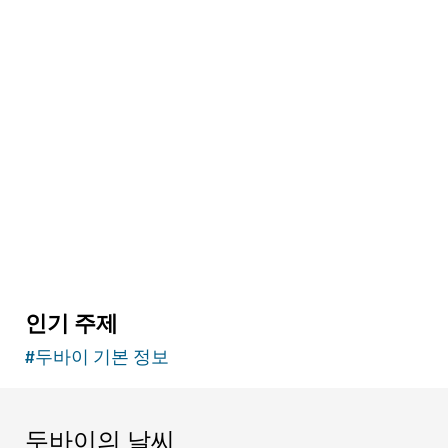
관광명소
두바이 아쿠아리움 및 언더워터 주
두바이 몰에서 수중 세계 체험하기
17,060
후기
인기 주제
#
두바이 기본 정보
두바이의 날씨