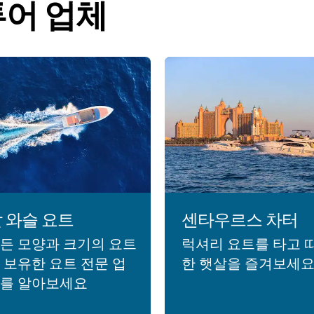
투어 업체
 와슬 요트
센타우르스 차터
든 모양과 크기의 요트
럭셔리 요트를 타고 
 보유한 요트 전문 업
한 햇살을 즐겨보세
를 알아보세요