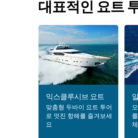
대표적인 요트 
익스클루시브 요트
알
맞춤형 두바이 요트 투어
모
로 멋진 항해를 즐겨보세
를
요
체