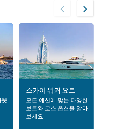
스카이 워커 요트
로터스 
따뜻
모든 예산에 맞는 다양한
두바이에
요
보트와 코스 옵션을 알아
러운 요
보세요
요