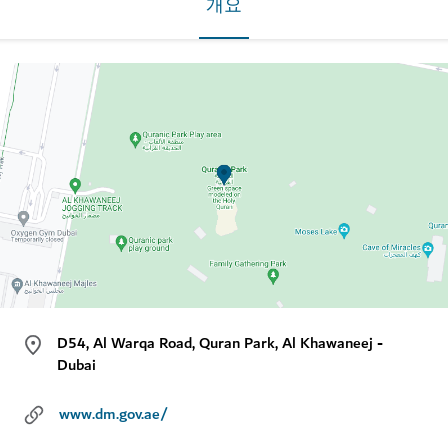
개요
D54, Al Warqa Road, Quran Park, Al Khawaneej -
Dubai
www.dm.gov.ae/