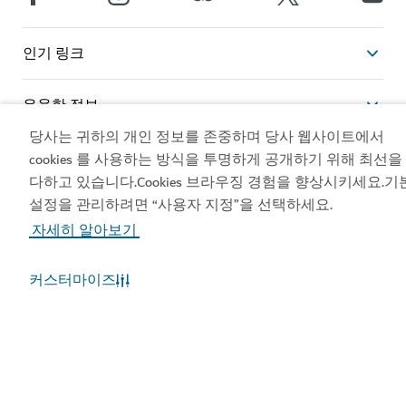
인기 링크
유용한 정보
당사는 귀하의 개인 정보를 존중하며 당사 웹사이트에서
관련 사이트
cookies 를 사용하는 방식을 투명하게 공개하기 위해 최선을
다하고 있습니다.Cookies 브라우징 경험을 향상시키세요.기
설정을 관리하려면 “사용자 지정”을 선택하세요.
이용약관
개인정보보호정책
자세히 알아보기
쿠키정책
사이트맵
커스터마이즈
Copyright © 2026. 두바이 경제관광부 관리하는 사이트입
니다.
사이트 마지막 업데이트 [09/08/2026]
이 사이트는 reCAPTCHA에 의해 보호되며, Google
개인정
보 보호정책
및
이용약관이
적용됩니다.