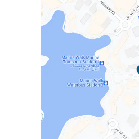
om/dubai-marina-walk/