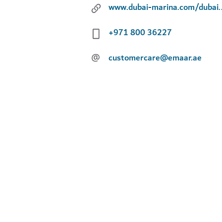
www.dubai-marina.c
+971 800 36227
@
customercare@emaar.ae