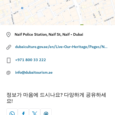
Naif Police Station, Naif St, Naif - Dubai
dubaiculture.gov.ae/en/Live-Our-Heritage/Pages/Naif-Museum.aspx
+971 800 33 222
@
info@dubaitourism.ae
정보가 마음에 드시나요? 다앙하게 공유하세
요!