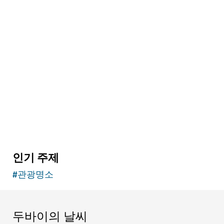
박물관
알 신다그하 박물관
두바이의 풍부한 역사 속으로 들어가보세요
148
후기
인기 주제
#
관광명소
두바이의 날씨