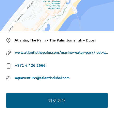
Atlantis, The Palm - The Palm Jumeirah - Dubai
www.atlantisthepalm.com/marine-water-park/lost-chambers-aquarium
+971 4 426 2666
@
aquaventure@atlantisdubai.com
티켓 예매