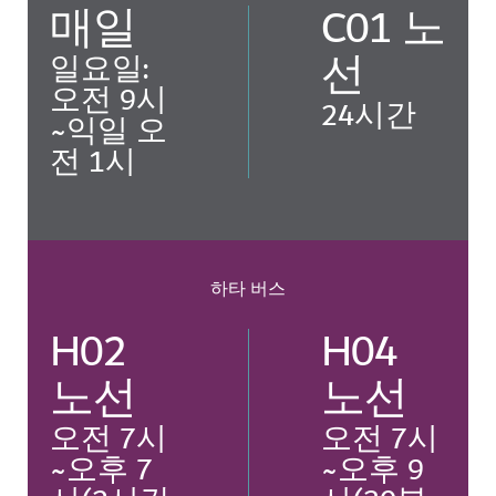
매일
C01 노
선
일요일:
오전 9시
24시간
~익일 오
전 1시
하타 버스
H02
H04
노선
노선
오전 7시
오전 7시
~오후 7
~오후 9