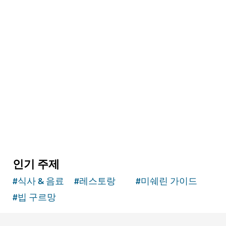
관광명소
스키 두바이
두바이에서 눈사람 놀이와 스키를 즐겨보세요
11,109
후기
인기 주제
#
식사 & 음료
#
레스토랑
#
미쉐린 가이드
#
빕 구르망