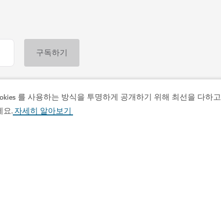
 다시 시도해 주세
자세한 내용
ies 를 사용하는 방식을 투명하게 공개하기 위해 최선을 다하고 있
세요.
자세히 알아보기
요
앱
해변
엔터테인먼트
Vis