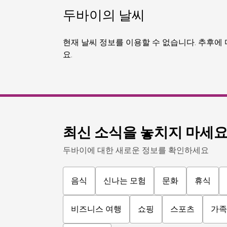
인기 주제
#
식사 & 음료
#
레스토랑
#
국