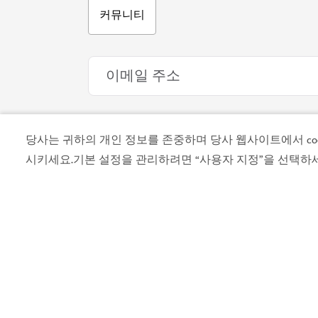
두바이의 날씨
현재 날씨 정보를 이용할 수 없습니다. 추후에
요.
당사는 귀하의 개인 정보를 존중하며 당사 웹사이트에서 cook
식사 & 음료
시키세요.기본 설정을 관리하려면 “사용자 지정”을 선택하
프라잉팬 어드벤처
미식 요리를 맛볼 수 있는 숨은 맛집 투어
최신 소식을 놓치지 마세
1,055
후기
두바이에 대한 새로운 정보를 확인하세요
음식
신나는 모험
문화
휴식