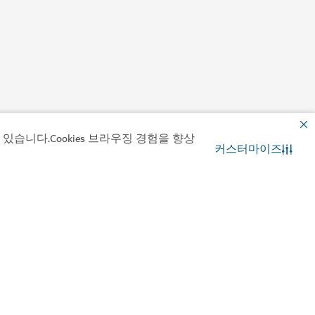
습니다.Cookies 브라우징 경험을 향상
커스터마이즈
문의
WhatsApp 채팅
 다운로드
it Dubai 앱 보기
Visit Dubai 캘린더 보
기