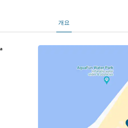
개요
na