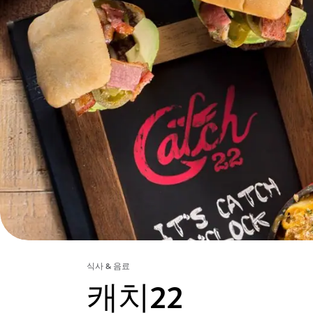
식사 & 음료
캐치22